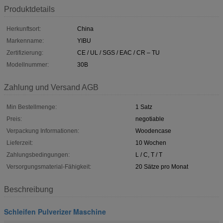
Produktdetails
Herkunftsort:
China
Markenname:
YIBU
Zertifizierung:
CE / UL / SGS / EAC / CR – TU
Modellnummer:
30B
Zahlung und Versand AGB
Min Bestellmenge:
1 Satz
Preis:
negotiable
Verpackung Informationen:
Woodencase
Lieferzeit:
10 Wochen
Zahlungsbedingungen:
L / C, T / T
Versorgungsmaterial-Fähigkeit:
20 Sätze pro Monat
Beschreibung
Schleifen Pulverizer Maschine