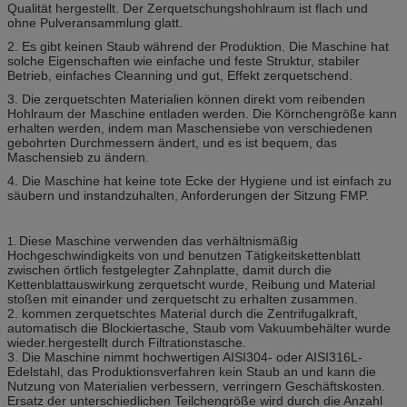
Qualität hergestellt. Der Zerquetschungshohlraum ist flach und
ohne Pulveransammlung glatt.
2. Es gibt keinen Staub während der Produktion. Die Maschine hat
solche Eigenschaften wie einfache und feste Struktur, stabiler
Betrieb, einfaches Cleanning und gut, Effekt zerquetschend.
3. Die zerquetschten Materialien können direkt vom reibenden
Hohlraum der Maschine entladen werden. Die Körnchengröße kann
erhalten werden, indem man Maschensiebe von verschiedenen
gebohrten Durchmessern ändert, und es ist bequem, das
Maschensieb zu ändern.
4. Die Maschine hat keine tote Ecke der Hygiene und ist einfach zu
säubern und instandzuhalten, Anforderungen der Sitzung FMP.
Diese Maschine verwenden das verhältnismäßig
1.
Hochgeschwindigkeits von und benutzen Tätigkeitskettenblatt
zwischen örtlich festgelegter Zahnplatte, damit durch die
Kettenblattauswirkung zerquetscht wurde, Reibung und Material
stoßen mit einander und zerquetscht zu erhalten zusammen.
2. kommen zerquetschtes Material durch die Zentrifugalkraft,
automatisch die Blockiertasche, Staub vom Vakuumbehälter wurde
wieder.hergestellt durch Filtrationstasche.
3. Die Maschine nimmt hochwertigen AISI304- oder AISI316L-
Edelstahl, das Produktionsverfahren kein Staub an und kann die
Nutzung von Materialien verbessern, verringern Geschäftskosten.
Ersatz der unterschiedlichen Teilchengröße wird durch die Anzahl