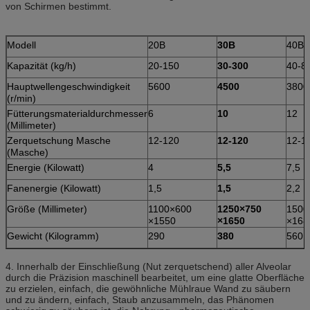
von Schirmen bestimmt.
Modell
20B
30B
40B
Kapazität (kg/h)
20-150
30-300
40-8
Hauptwellengeschwindigkeit
5600
4500
3800
(r/min)
Fütterungsmaterialdurchmesser
6
10
12
(Millimeter)
Zerquetschung Masche
12-120
12-120
12-1
(Masche)
Energie (Kilowatt)
4
5,5
7,5
Fanenergie (Kilowatt)
1,5
1,5
2,2
Größe (Millimeter)
1100×600
1250×750
1500
×1550
×1650
×168
Gewicht (Kilogramm)
290
380
560
4. Innerhalb der Einschließung (Nut zerquetschend) aller Alveolar
durch die Präzision maschinell bearbeitet, um eine glatte Oberfläche
zu erzielen, einfach, die gewöhnliche Mühlraue Wand zu säubern
und zu ändern, einfach, Staub anzusammeln, das Phänomen