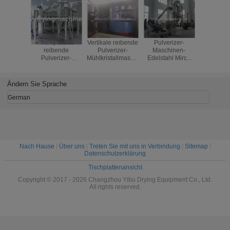
Mikropartikel
Vertikale reibende
Pulverizer-
Kraut/Ge
reibende
Pulverizer-
Maschinen-
hoher E
Pulverizer-
Mühlkristallmaschine
Edelstahl Mirco
reibende 
Maschine für
ABB/Siemens-
reibender
Geschwind
Nahrung/Pharmaindustrie
Motor
materiell für
der Pulve
Nahrungsmittel
Maschine
Ändern Sie Sprache
und Krautmaterial
U/m
German
Nach Hause
|
Über uns
|
Treten Sie mit uns in Verbindung
|
Sitemap
|
Datenschutzerklärung
Tischplattenansicht
Copyright © 2017 - 2026 Changzhou Yibu Drying Equipment Co., Ltd.
All rights reserved.