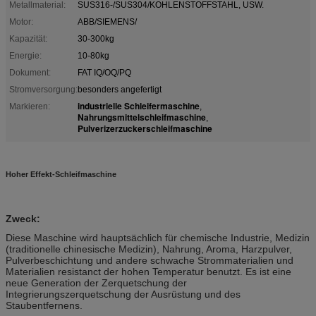
Metallmaterial:
SUS316-/SUS304/KOHLENSTOFFSTAHL, USW.
Motor:
ABB/SIEMENS/
Kapazität:
30-300kg
Energie:
10-80kg
Dokument:
FAT IQ/OQ/PQ
Stromversorgung:
besonders angefertigt
industrielle Schleifermaschine
Markieren:
,
Nahrungsmittelschleifmaschine
,
Pulverizerzuckerschleifmaschine
Hoher Effekt-Schleifmaschine
Zweck:
Diese Maschine wird hauptsächlich für chemische Industrie, Medizin
(traditionelle chinesische Medizin), Nahrung, Aroma, Harzpulver,
Pulverbeschichtung und andere schwache Strommaterialien und
Materialien resistanct der hohen Temperatur benutzt. Es ist eine
neue Generation der Zerquetschung der
Integrierungszerquetschung der Ausrüstung und des
Staubentfernens.