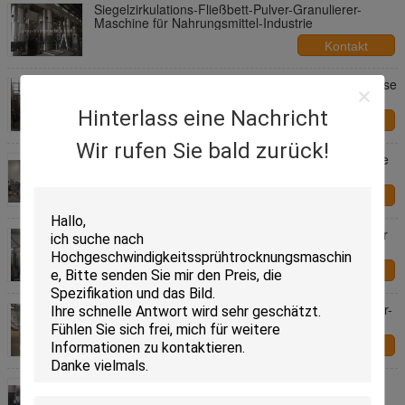
Siegelzirkulations-Fließbett-Pulver-Granulierer-
Maschine für Nahrungsmittel-Industrie
Kontakt
Steuerung des Albumin-Pulver-Schnellmischer-nasse
Granulierer-Maschinen-Knopf-/HMI
Hinterlass eine Nachricht
Kontakt
Wir rufen Sie bald zurück!
Aspirin-Beschichtungs-Pulver-Granulierer-Maschine
für Pharm-Industrie-multi Funktions
Kontakt
Fließbett-Schleuder für hohe Leistungsfähigkeit der
pharmazeutischen Produkte
Kontakt
Nahrungsmittelmikroorganismus-Pulver-Granulierer-
Maschinenreihenkapazität 5 - 500kg/Batch
Kontakt
Fließbett-nass Körnchen-Schleuder PHARM,
NAHRUNGSMITTEL SS304 SS316