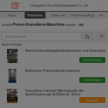
Changzhou Yibu Drying Equipment Co., Ltd
Haus
Produkte
Über uns
Fabrik-Ausflug
>>
Pulver-Granulierer-Maschine
Qualität
supplier.
(48)
Beste Produkte
Mehrfunktionsflüssigkeitsbetttrockner und Granulator
Jetzt anfragen
Elektrische Pulvergranuliermaschine
Jetzt anfragen
Granulierer-Laborart Wärmequelle der
Sprühtrocknungs-SUS304 ist- Strom
Kontakt