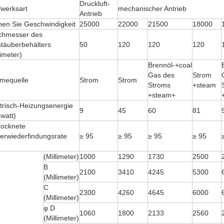
Druckluft-
fwerksart
mechanischer Antrieb
Antrieb
hen Sie Geschwindigkeit
25000
22000
21500
18000
chmesser des
stäuberbehälters
50
120
120
120
limeter)
Brennöl-+coal
Gas des
Strom
mequelle
Strom
Strom
Stroms
+steam
+steam+
trisch-Heizungsenergie
9
45
60
81
owatt)
rocknete
erwiederfindungsrate
≥ 95
≥ 95
≥ 95
≥ 95
(Millimeter)
1000
1290
1730
2500
B
2100
3410
4245
5300
(Millimeter)
C
2300
4260
4645
6000
(Millimeter)
φ D
1060
1800
2133
2560
(Millimeter)