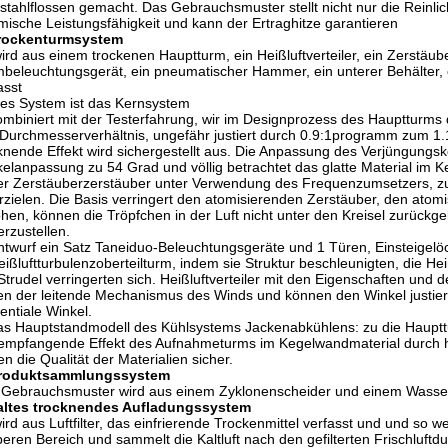
stahlflossen gemacht. Das Gebrauchsmuster stellt nicht nur die Reinli
mische Leistungsfähigkeit und kann der Ertraghitze garantieren
rockenturmsystem
ird aus einem trockenen Hauptturm, ein Heißluftverteiler, ein Zerstäub
beleuchtungsgerät, ein pneumatischer Hammer, ein unterer Behälter, 
asst
es System ist das Kernsystem
ombiniert mit der Testerfahrung, wir im Designprozess des Hauptturms 
Durchmesserverhältnis, ungefähr justiert durch 0.9:1programm zum 1.1
knende Effekt wird sichergestellt aus. Die Anpassung des Verjüngungs
elanpassung zu 54 Grad und völlig betrachtet das glatte Material im Ke
er Zerstäuberzerstäuber unter Verwendung des Frequenzumsetzers, zum
rzielen. Die Basis verringert den atomisierenden Zerstäuber, den ato
hen, können die Tröpfchen in der Luft nicht unter den Kreisel zurüc
erzustellen.
ntwurf ein Satz Taneiduo-Beleuchtungsgeräte und 1 Türen, Einsteigelö
eißluftturbulenzoberteilturm, indem sie Struktur beschleunigten, die Hei
Strudel verringerten sich. Heißluftverteiler mit den Eigenschaften und 
en der leitende Mechanismus des Winds und können den Winkel justier
entiale Winkel.
as Hauptstandmodell des Kühlsystems Jackenabkühlens: zu die Haupt
 empfangende Effekt des Aufnahmeturms im Kegelwandmaterial durch
len die Qualität der Materialien sicher.
Produktsammlungssystem
Gebrauchsmuster wird aus einem Zyklonenscheider und einem Wasserfi
kaltes trocknendes Aufladungssystem
ird aus Luftfilter, das einfrierende Trockenmittel verfasst und und so w
eren Bereich und sammelt die Kaltluft nach den gefilterten Frischluftd