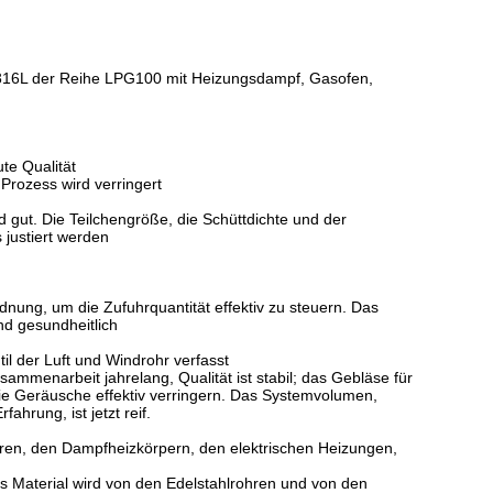
316L der Reihe LPG100 mit Heizungsdampf, Gasofen,
te Qualität
Prozess wird verringert
nd gut. Die Teilchengröße, die Schüttdichte und der
justiert werden
ng, um die Zufuhrquantität effektiv zu steuern. Das
nd gesundheitlich
il der Luft und Windrohr verfasst
ammenarbeit jahrelang, Qualität ist stabil; das Gebläse für
die Geräusche effektiv verringern. Das Systemvolumen,
ahrung, ist jetzt reif.
oren, den Dampfheizkörpern, den elektrischen Heizungen,
s Material wird von den Edelstahlrohren und von den