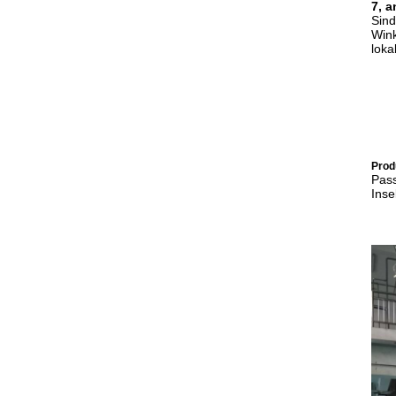
7,
a
Sind
Wink
loka
Prod
Pass
Inse