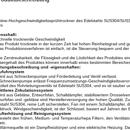
tine-Hochgeschwindigkeitssprühtrockner des Edelstahls SUS304/SUS
om
enschaft:
chnelle trocknende Geschwindigkeit
as Produkt trocknete in der kurzen Zeit hat hohen Reinheitsgrad und gu
as Produktionsverfahren ist einfach, ist die Steuerung bequem und der 
ie Zerstreubarkeit, die Flüssigkeit und die Löslichkeit des Produktes si
ergehalt des Produktes können innerhalb eines bestimmten Bereiches 
stungsbeschreibung und -eigenschaften:
Zufuhrsystem
ird aus Schneckenpumpe und Förderleitung und Ventil verfasst.
Schneckenpumpe erlässt Frequenzumsetzungs-Geschwindigkeitsverordnu
tteil des Rohrleitungsventils ist Edelstahl SUS304, und es ist sauber u
ittleres Zirkulationssystem
ird aus Gebläse, Entwurfsfan, Schalldämpfer, stabilisiertem Drosselvent
urfsfan und -gebläse sind Herstellerversorgung der hohen Qualität, Zus
stahl SUS304, reine Luft sicherstellen; Fan mit einem Schalldämpfer, 
druck, Windgeschwindigkeit, ist der Schlüssel, basiert auf Jahren der Erf
ufterhitzung und Reinigungssystem
esteht den frühen, Medium- und Temperaturhepa Filtern, den Ventilat
etc.
Wärmequelle ist ein Dampfheizkörper und eine elektrische Heizung. Da