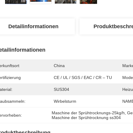
Detailinformationen
Produktbeschr
etailinformationen
rkunftsort
China
Mark
rtifizierung
CE / UL / SGS / EAC / CR – TU
Mode
terial:
SUS304
Heizu
taubsammeln:
Wirbelsturm
NAME
Maschine der Sprühtrocknungs-25kg/h
, 
Ge
ervorheben:
Maschine der Sprühtrocknung ss304
roduktbeschreibung