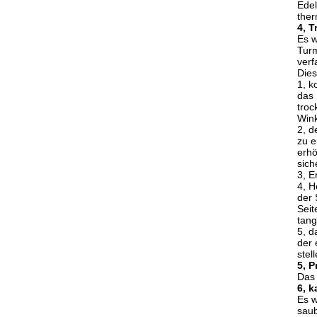
Edel
ther
4,
T
Es w
Turm
verf
Dies
1, k
das 
troc
Wink
2, d
zu e
erhö
sich
3, E
4, H
der 
Seit
tang
5, d
der
stel
5, 
Das 
6, 
Es w
saub