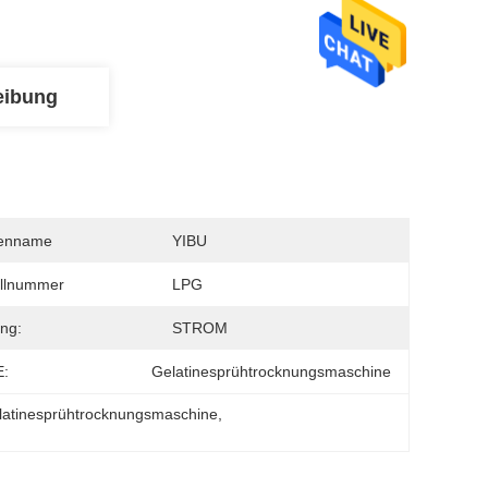
eibung
enname
YIBU
llnummer
LPG
ng:
STROM
:
Gelatinesprühtrocknungsmaschine
latinesprühtrocknungsmaschine
, 