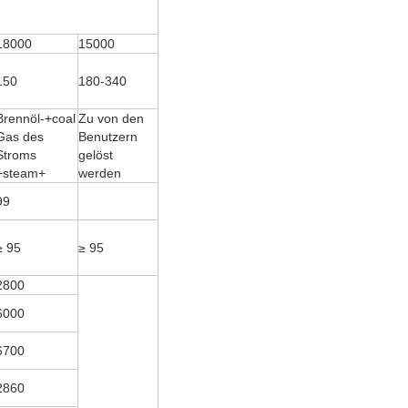
18000
15000
150
180-340
Brennöl-+coal
Zu von den
Gas des
Benutzern
Stroms
gelöst
+steam+
werden
99
≥ 95
≥ 95
2800
6000
6700
2860