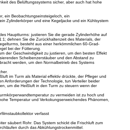
chkeit des Belüftungssystems sicher, aber auch hat hohe
er, ein Beobachtungseinsteigeloch, ein
ein Zylinderkörper und eine Kegeljacke und ein Kühlsystem
des Hauptturms: justieren Sie die gerade Zylinderhöhe auf
:1; dehnen Sie die Zurückhaltenzeit des Materials, der
kegelturms, besteht aus einer herkömmlichen 60-Grad-
gel bei der Fütterung.
 der Geschwindigkeit zu justieren, um den besten Effekt
misierenden Scheibenzerstäuber und den Abstand zu
kgebracht werden, um den Normalbetrieb des Systems
cher.
ßluft im Turm als Material effektiv drückte, der Pfleger und
den Anforderungen der Technologie, tun Verteiler beider
en, um die Heißluft in den Turm zu steuern wenn der
turmkörperwandtemperatur zu vermeiden ist zu hoch und
 hohe Temperatur und Verkokungserweichendes Phänomen,
lmstaubkollektor verfasst
eiter säubert Rohr. Das System schickt die Frischluft zum
urchläufen durch das Abkühlungstrockenmittel.