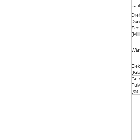
Lau
Dre
Dur
Zer
(Mil
Wär
Elek
(Kil
Get
Pulv
(%)