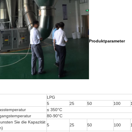
Produktparameter
LPG
5
25
50
100
lasstemperatur
≤ 350°C
gangstemperatur
80-90°C
unsten Sie die Kapazität
5
25
50
100
h)