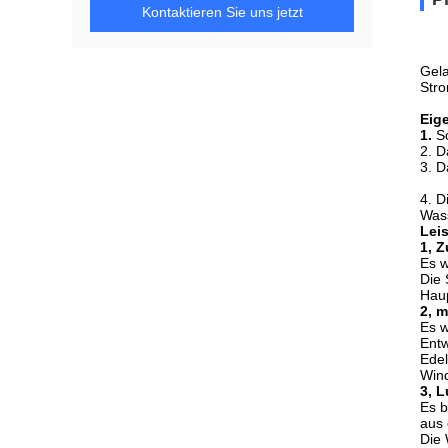
Kontaktieren Sie uns jetzt
Gela
Str
Eig
1.
S
2. D
3. D
4. D
Wass
Lei
1, 
Es w
Die 
Haup
2, m
Es w
Entw
Edel
Wind
3,
L
Es b
aus 
Die 