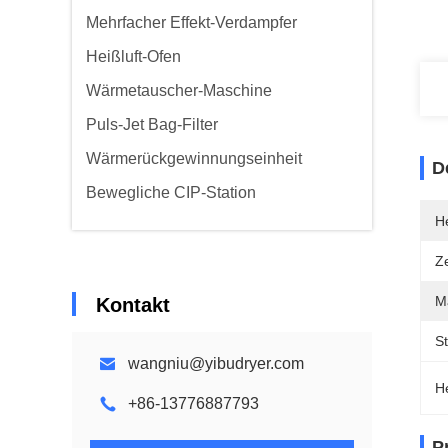
Mehrfacher Effekt-Verdampfer
Heißluft-Ofen
Wärmetauscher-Maschine
Puls-Jet Bag-Filter
Wärmerückgewinnungseinheit
D
Bewegliche CIP-Station
He
Ze
Ma
Kontakt
S
wangniu@yibudryer.com
H
+86-13776887793
P