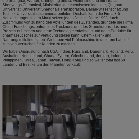
die Shanghai, Wuhan, Chongqing und so weiter sind und mit Institut
Shenyangs Chenmical, Ministerium der chemischen Industrie, Qinghua-
Universität, Universität Shanghais Transporation, Dalian-Wissenschaft und
Technik-Universität zusammenarbeiteten. Deshalb kann die Firma 3-5
Neuzüchtungen in den Markt setzen jedes Jahr. Im Jahre 1998 durch
Zustimmung von zuständigen Abteilungen des Zustandes, gründete die Firma
China-Forschungszentrum des Trocknens und des Granulierens, das neuen
Prozess erforschen und neue Technologie entwickeln und neue Produkte für
pharmazeutisches zur Verfügung stellen kann, Chemikalien- und
Nahrungsmittelindustrien. Wir haben viel Prüfmaschine in unserem Labor, für,
zum von Versuchen für Kunden zu machen.
Wir haben Ausrüstung nach USA, Indien, Russland, Dänemark, Holland, Peru,
Australien, Neuseeland, Ghana, Zypern, Griechenland, der Iran, Indonesien,
Philippinen, Korea, Japan, Taiwan, Hong Kong und so weiter total fast 50
Länder und Bezirke um den Planeten verkauft;