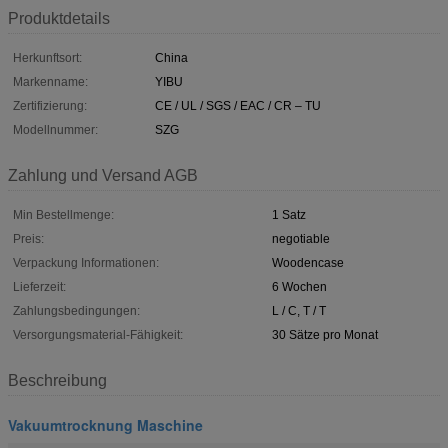
Produktdetails
Herkunftsort:
China
Markenname:
YIBU
Zertifizierung:
CE / UL / SGS / EAC / CR – TU
Modellnummer:
SZG
Zahlung und Versand AGB
Min Bestellmenge:
1 Satz
Preis:
negotiable
Verpackung Informationen:
Woodencase
Lieferzeit:
6 Wochen
Zahlungsbedingungen:
L / C, T / T
Versorgungsmaterial-Fähigkeit:
30 Sätze pro Monat
Beschreibung
Vakuumtrocknung Maschine