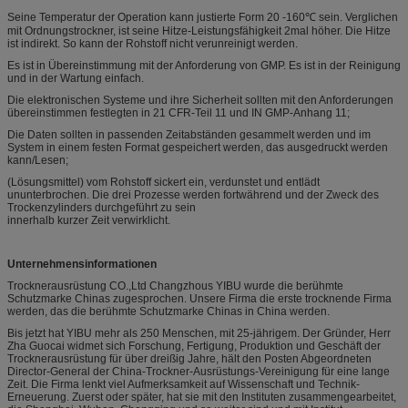
Seine Temperatur der Operation kann justierte Form 20 -160℃ sein. Verglichen
mit Ordnungstrockner, ist seine Hitze-Leistungsfähigkeit 2mal höher. Die Hitze
ist indirekt. So kann der Rohstoff nicht verunreinigt werden.
Es ist in Übereinstimmung mit der Anforderung von GMP. Es ist in der Reinigung
und in der Wartung einfach.
Die elektronischen Systeme und ihre Sicherheit sollten mit den Anforderungen
übereinstimmen festlegten in 21 CFR-Teil 11 und IN GMP-Anhang 11;
Die Daten sollten in passenden Zeitabständen gesammelt werden und im
System in einem festen Format gespeichert werden, das ausgedruckt werden
kann/Lesen;
(Lösungsmittel) vom Rohstoff sickert ein, verdunstet und entlädt
ununterbrochen. Die drei Prozesse werden fortwährend und der Zweck des
Trockenzylinders durchgeführt zu sein
innerhalb kurzer Zeit verwirklicht.
Unternehmensinformationen
Trocknerausrüstung CO.,Ltd Changzhous YIBU wurde die berühmte
Schutzmarke Chinas zugesprochen. Unsere Firma die erste trocknende Firma
werden, das die berühmte Schutzmarke Chinas in China werden.
Bis jetzt hat YIBU mehr als 250 Menschen, mit 25-jährigem. Der Gründer, Herr
Zha Guocai widmet sich Forschung, Fertigung, Produktion und Geschäft der
Trocknerausrüstung für über dreißig Jahre, hält den Posten Abgeordneten
Director-General der China-Trockner-Ausrüstungs-Vereinigung für eine lange
Zeit. Die Firma lenkt viel Aufmerksamkeit auf Wissenschaft und Technik-
Erneuerung. Zuerst oder später, hat sie mit den Instituten zusammengearbeitet,