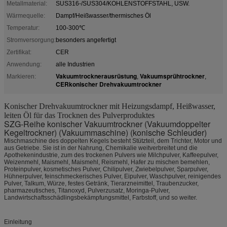
Metallmaterial:
SUS316-/SUS304/KOHLENSTOFFSTAHL, USW.
Wärmequelle:
Dampf/Heißwasser/thermisches Öl
Temperatur:
100-300℃
Stromversorgung:
besonders angefertigt
Zertifikat:
CER
Anwendung:
alle Industrien
Vakuumtrocknerausrüstung
Vakuumsprühtrockner
Markieren:
,
,
CERkonischer Drehvakuumtrockner
Konischer Drehvakuumtrockner mit Heizungsdampf, Heißwasser,
leiten Öl für das Trocknen des Pulverproduktes
SZG-Reihe konischer Vakuumtrockner (Vakuumdoppelter
Kegeltrockner) (Vakuummaschine) (konische Schleuder)
Mischmaschine des doppelten Kegels besteht Stützteil, dem Trichter, Motor und
aus Getriebe. Sie ist in der Nahrung, Chemikalie weitverbreitet und die
Apothekenindustrie, zum des trockenen Pulvers wie Milchpulver, Kaffeepulver,
Weizenmehl, Maismehl, Maismehl, Reismehl, Hafer zu mischen bemehlen,
Proteinpulver, kosmetisches Pulver, Chilipulver, Zwiebelpulver, Sparpulver,
Hühnerpulver, feinschmeckerisches Pulver, Eipulver, Waschpulver, reinigendes
Pulver, Talkum, Würze, festes Getränk, Tierarzneimittel, Traubenzucker,
pharmazeutisches, Titanoxyd, Pulverzusatz, Moringa-Pulver,
Landwirtschaftsschädlingsbekämpfungsmittel, Farbstoff, und so weiter.
Einleitung