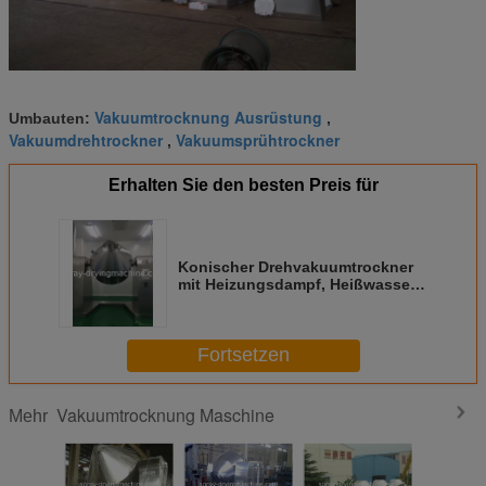
Vakuumtrocknung Ausrüstung
Umbauten:
,
Vakuumdrehtrockner
Vakuumsprühtrockner
,
Erhalten Sie den besten Preis für
Konischer Drehvakuumtrockner
mit Heizungsdampf, Heißwasser,
Führungsöl für trocknendes
Pulverprodukt
Fortsetzen
Vakuumtrocknung Maschine
Mehr