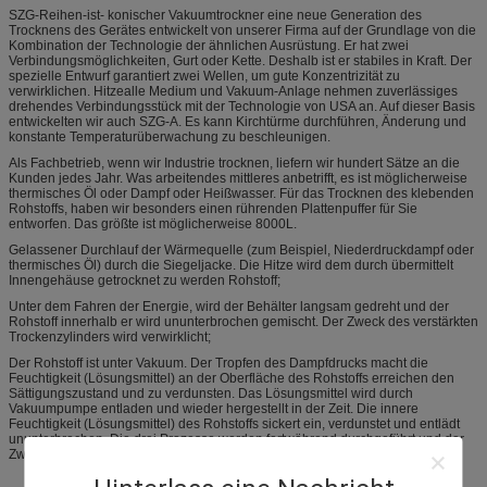
SZG-Reihen-ist- konischer Vakuumtrockner eine neue Generation des
Trocknens des Gerätes entwickelt von unserer Firma auf der Grundlage von die
Kombination der Technologie der ähnlichen Ausrüstung. Er hat zwei
Verbindungsmöglichkeiten, Gurt oder Kette. Deshalb ist er stabiles in Kraft. Der
spezielle Entwurf garantiert zwei Wellen, um gute Konzentrizität zu
verwirklichen. Hitzealle Medium und Vakuum-Anlage nehmen zuverlässiges
drehendes Verbindungsstück mit der Technologie von USA an. Auf dieser Basis
entwickelten wir auch SZG-A. Es kann Kirchtürme durchführen, Änderung und
konstante Temperaturüberwachung zu beschleunigen.
Als Fachbetrieb, wenn wir Industrie trocknen, liefern wir hundert Sätze an die
Kunden jedes Jahr. Was arbeitendes mittleres anbetrifft, es ist möglicherweise
thermisches Öl oder Dampf oder Heißwasser. Für das Trocknen des klebenden
Rohstoffs, haben wir besonders einen rührenden Plattenpuffer für Sie
entworfen. Das größte ist möglicherweise 8000L.
Gelassener Durchlauf der Wärmequelle (zum Beispiel, Niederdruckdampf oder
thermisches Öl) durch die Siegeljacke. Die Hitze wird dem durch übermittelt
Innengehäuse getrocknet zu werden Rohstoff;
Unter dem Fahren der Energie, wird der Behälter langsam gedreht und der
Rohstoff innerhalb er wird ununterbrochen gemischt. Der Zweck des verstärkten
Trockenzylinders wird verwirklicht;
Der Rohstoff ist unter Vakuum. Der Tropfen des Dampfdrucks macht die
Feuchtigkeit (Lösungsmittel) an der Oberfläche des Rohstoffs erreichen den
Sättigungszustand und zu verdunsten. Das Lösungsmittel wird durch
Vakuumpumpe entladen und wieder hergestellt in der Zeit. Die innere
Feuchtigkeit (Lösungsmittel) des Rohstoffs sickert ein, verdunstet und entlädt
ununterbrochen. Die drei Prozesse werden fortwährend durchgeführt und der
Zweck des Trockenzylinders wird innerhalb kurzer Zeit verwirklicht.