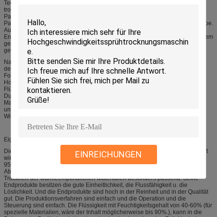
Technologie und in der trocknenden Industrie am weit verbreitetsten ist. Die
trocknende Technologie ist für das Produzieren von festen Pulver- oder
Partikelprodukten aus flüssigen Materialien, wie am passendsten: fähige
Pastenzustände der Lösung, der Emulsion, der Suspendierung und der Pumpe.
Aus diesem Grund wenn die Teilchengröße und die Verteilung der
Endprodukte, der Abwässergehalt, der Volumendichte und der Partikelform dem
genauen Standard entsprechen müssen, ist Sprühtrocknung eine der
gewünschten Technologien.
Nachher gefiltert und erhitzt der Luft nimmt am Luftverteiler auf die Oberseite
des Trockners teil. Die Heißluft nimmt am Trockenraum in der gewundenen
Form gleichmäßig teil. Überschreiten durch den zentrifugalen
Hochgeschwindigkeitssprüher auf die Turmspitze, dreht sich die materielle
Flüssigkeit wird und in die extrem feinen Nebelflüssigkeitsperlen gesprüht.
Durch sehr kurze Zeit des In Verbindung tretens mit der Hitzeluft, können die
Materialien in die Endprodukte getrocknet werden. Die Endprodukte werden
ununterbrochen von der Unterseite des Trockenturms und von den
Wirbelstürmen entladen. Das Abgas wird vom Gebläse entladen.
Eigenschaft:
Die trocknende Geschwindigkeit ist, wenn die materielle Flüssigkeit atomisiert
EINREICHUNGEN
wird, die Fläche des Materials sich erhöht groß hoch. Im Heißluftfluß wird
95%-98% des Wasserkanisters an einem Moment verdunstet. Die Zeit des
Abschlusses des Trockners ist nur einige Sekunden. Dieses ist für das
Trocknen der wärmeempfindlichen Materialien besonders passend. Seine
Endprodukte besitzen die gute Einheitlichkeit, die Flussfähigkeit u. die
Löslichkeit. Und die Endprodukte sind hoch in der Reinheit und in der Qualität
gut. Die Produktionsverfahren sind einfach und die Operation und die
Steuerung sind einfach. Die Flüssigkeit mit Feuchtigkeitsgehalt von 40-60% (für
spezielle Materialien, wäre der Inhalt möglicherweise bis 90%.), kann in die