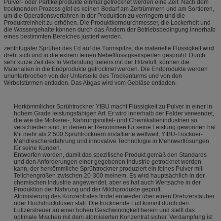
Pulver- oder Partikelprodukte einmal getrocknet werden eine Zeit. Nach dem
trocknenden Prozess gibt es keinen Bedarf am Zertrümmern und am Sortieren,
um die Operationsverfahren in der Produktion zu verringern und die
Produktreinheit zu erhöhen. Die Produktkorndurchmesser, die Lockerheit und
die Wassergehalte können durch das Ändern der Betriebsbedingung innerhalb
eines bestimmten Bereiches justiert werden.
zentrifugaler Sprüher des Ed auf die Turmspitze, die materielle Flüssigkeit wird
dreht sich und in die extrem feinen Nebelflüssigkeitsperlen gesprüht. Durch
sehr kurze Zeit des In Verbindung tretens mit der Hitzeluft, können die
Materialien in die Endprodukte getrocknet werden. Die Endprodukte werden
ununterbrochen von der Unterseite des Trockenturms und von den
Wirbelstürmen entladen. Das Abgas wird vom Gebläse entladen.
Herkömmlicher Sprühtrockner YIBU macht Flüssigkeit zu Pulver in einer in
hohem Grade leistungsfähigen Art. Er wird innerhalb der Felder verwendet,
die wie die Molkerei-, Nahrungsmittel- und Chemikalienindustrien so
verschieden sind, in denen er Renommee für seine Leistung gewonnen hat.
Mit mehr als 2.500 Sprühtrocknern installierte weltweit, YIBU-Trockner-
Mähdreschererfahrung und innovative Technologie in Mehrwertlösungen
für seine Kunden.
Entworfen worden, damit das spezifische Produkt gemäß den Standards
und den Anforderungen einer gegebenen Industrie getrocknet werden
kann, der herkömmliche Sprühtrockner produziert ein feines Pulver mit
Teilchengrößen zwischen 20-300 meinem. Es wird hauptsächlich in der
chemischen Industrie angewendet, aber es hat auch Wertsache in der
Produktion der Nahrung und der Milchprodukte geprüft.
Atomisierung des Konzentrates findet entweder über einen Drehzerstäuber
oder Hochdruckdüsen statt. Die trocknende Luft kommt durch den
Luftzerstreuer an einer hohen Geschwindigkeit herein und stellt das
optimale Mischen mit dem atomisierten Konzentrat sicher. Verdampfung ist