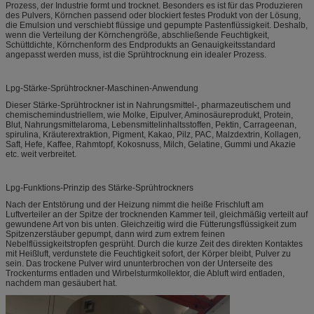
Prozess, der Industrie formt und trocknet. Besonders es ist für das Produzieren
des Pulvers, Körnchen passend oder blockiert festes Produkt von der Lösung,
die Emulsion und verschiebt flüssige und gepumpte Pastenflüssigkeit. Deshalb,
wenn die Verteilung der Körnchengröße, abschließende Feuchtigkeit,
Schüttdichte, Körnchenform des Endprodukts an Genauigkeitsstandard
angepasst werden muss, ist die Sprühtrocknung ein idealer Prozess.
Lpg-Stärke-Sprühtrockner-Maschinen-Anwendung
Dieser Stärke-Sprühtrockner ist in Nahrungsmittel-, pharmazeutischem und
chemischemindustriellem, wie Molke, Eipulver, Aminosäureprodukt, Protein,
Blut, Nahrungsmittelaroma, Lebensmittelinhaltsstoffen, Pektin, Carrageenan,
spirulina, Kräuterextraktion, Pigment, Kakao, Pilz, PAC, Malzdextrin, Kollagen,
Saft, Hefe, Kaffee, Rahmtopf, Kokosnuss, Milch, Gelatine, Gummi und Akazie
etc. weit verbreitet.
Lpg-Funktions-Prinzip des Stärke-Sprühtrockners
Nach der Entstörung und der Heizung nimmt die heiße Frischluft am
Luftverteiler an der Spitze der trocknenden Kammer teil, gleichmäßig verteilt auf
gewundene Art von bis unten. Gleichzeitig wird die Fütterungsflüssigkeit zum
Spitzenzerstäuber gepumpt, dann wird zum extrem feinen
Nebelflüssigkeitstropfen gesprüht. Durch die kurze Zeit des direkten Kontaktes
mit Heißluft, verdunstete die Feuchtigkeit sofort, der Körper bleibt, Pulver zu
sein. Das trockene Pulver wird ununterbrochen von der Unterseite des
Trockenturms entladen und Wirbelsturmkollektor, die Abluft wird entladen,
nachdem man gesäubert hat.