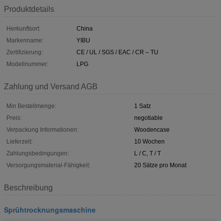
Produktdetails
Herkunftsort:
China
Markenname:
YIBU
Zertifizierung:
CE / UL / SGS / EAC / CR – TU
Modellnummer:
LPG
Zahlung und Versand AGB
Min Bestellmenge:
1 Satz
Preis:
negotiable
Verpackung Informationen:
Woodencase
Lieferzeit:
10 Wochen
Zahlungsbedingungen:
L / C, T / T
Versorgungsmaterial-Fähigkeit:
20 Sätze pro Monat
Beschreibung
Sprühtrocknungsmaschine