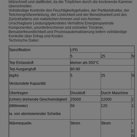
blitzschnell und stattfindet, da die Tröpfchen durch die trocknende Kammer
überschreiten.
Vollständige Kontrolle des Feuchtigkeitsgehaltes, der Partikelstruktur, der
Teilchengrößeverteilung, der Löslichkeit und der Benetzbarkeit und des
Zurückhaltens von natürlichen Aromen und von Aromen.
Unschlagbare Leistung/gekostetes Verhältnis Energiesparende
Komponenten, ununterbrochener und schneller Trockner,
Benutzerfreundlichkeit und Prozessautomatisierung liefern vollständige
Kontrolle über Ertrag und Kosten.
Technische Daten:
Spezifikation
LPG
5
25
50
Tep Einlassluft
kleiner als 350°C
Tep Ausgangluft
80-90
(kg/h)
5
25
50
Verdunstete Kapazität
Übertragen
Druckluft
Durch Maschine
(U/min) drehende Geschwindigkeit
25000
22000
21
(Millimeter)
50
120
12
ia. von atomisierender Scheibe
Wärmequelle
Strom
Strom
+
Ele
Dam