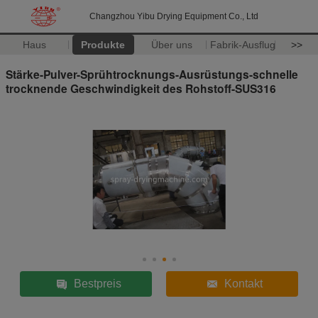
Changzhou Yibu Drying Equipment Co., Ltd
Haus
Produkte
Über uns
Fabrik-Ausflug
>>
Stärke-Pulver-Sprühtrocknungs-Ausrüstungs-schnelle
trocknende Geschwindigkeit des Rohstoff-SUS316
Bestpreis
Kontakt