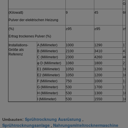
Ga
(Kilowatt)
9
45
60
Pulver der elektrischen Heizung
(%)
≥95
≥95
≥9
Ertrag trockenes Pulver (%)
Installations-
A (Millimeter)
1000
1290
17
Größe als
B (Millimeter)
2100
3410
42
Referenz
C (Millimeter)
2300
4260
46
φ D (Millimeter)
1060
1800
21
E1 (Millimeter)
1050
1200
16
E2 (Millimeter)
1050
1200
16
F (Millimeter)
750
1000
12
G (Millimeter)
530
1700
17
H (Millimeter)
530
1300
18
I (Millimeter)
530
1550
16
Sprühtrocknung Ausrüstung
Umbauten:
,
Sprühtrocknungsanlage
Nahrungsmitteltrocknermaschine
,