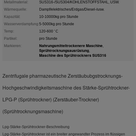
Metallmaterial:
SUS316-/SUS304/KOHLENSTOFFSTAHL, USW.
Wärmequelle:
Dampf/elektrisches/Erdgas/Diesel-/usw.
Kapazität:
10-10000kg pro Stunde
Wasserverdampfung:
5-5000kg pro Stunde
Temp:
120-600 ' C
Partikel:
pro Stunde
Nahrungsmitteltrockenere Maschine
Markieren:
,
Sprühtrocknungsausrüstung
,
Maschine des Sprühtrockners SUS316
Zentrifugale pharmazeutische Zerstäububgstrocknungs-
Hochgeschwindigkeitsmaschine des Stärke-Sprühtrockner-
LPG-P (Sprühtrockner) (Zerstäuber-Trockner)
(Sprühtrocknungsmaschine)
Lpg-Stärke-Sprühtrockner-Beschreibung
Lpg-Stärke-Sprühtrockner ist ein breiter angewandter Prozess im flüssigen