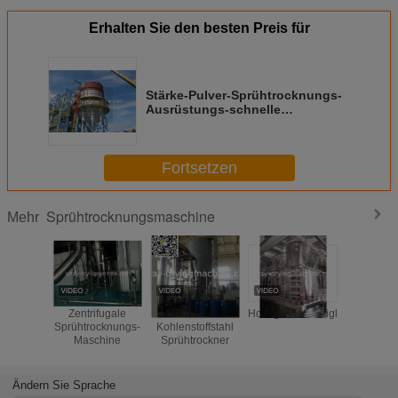
Erhalten Sie den besten Preis für
Stärke-Pulver-Sprühtrocknungs-
Ausrüstungs-schnelle
trocknende Geschwindigkeit des
Rohstoff-SUS316
Fortsetzen
Sprühtrocknungsmaschine
Mehr
Zentrifugale
316L oder
Hochgeschwindigkeitssprühtr
Zentrifu
Sprühtrocknungs-
Kohlenstoffstahl
Hochgesch
Maschine
Sprühtrockner
SUS304
Milchpulv
Babyp
Ändern Sie Sprache