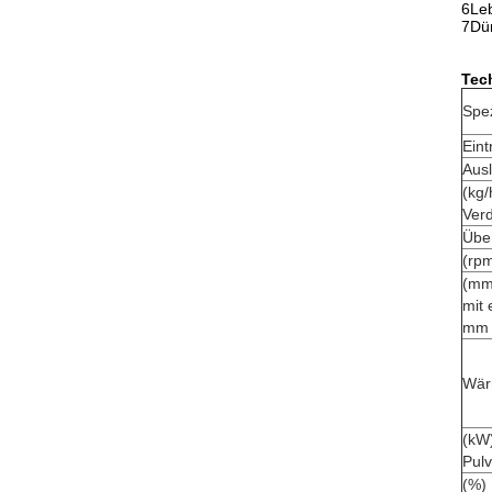
6Leb
7Dün
Tec
Spez
Eintr
Ausl
(kg/
Ver
Übe
(rp
(mm
mit 
mm
Wär
(kW
Pulv
(%)