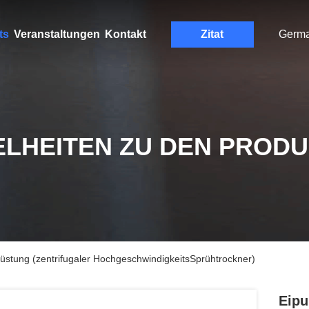
ts
Veranstaltungen
Kontakt
Zitat
Germ
ELHEITEN ZU DEN PROD
üstung (zentrifugaler HochgeschwindigkeitsSprühtrockner)
Eipu