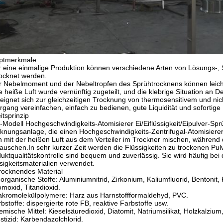
ptmerkmale
 eine einmalige Produktion können verschiedene Arten von Lösungs-,
ocknet werden.
 Nebelmoment und der Nebeltropfen des Sprühtrocknens können leich
e heiße Luft wurde vernünftig zugeteilt, und die klebrige Situation an
eignet sich zur gleichzeitigen Trocknung von thermosensitivem und nic
rgang vereinfachen, einfach zu bedienen, gute Liquidität und sofortige
itsprinzip
Modell Hochgeschwindigkeits-Atomisierer Ei/Eiflüssigkeit/Eipulver-Spr
knungsanlage, die einen Hochgeschwindigkeits-Zentrifugal-Atomisierer v
 mit der heißen Luft aus dem Verteiler im Trockner mischen, währe
auschen.In sehr kurzer Zeit werden die Flüssigkeiten zu trockenen Pul
uktqualitätskontrolle sind bequem und zuverlässig. Sie wird häufig be
sigkeitsmaterialien verwendet.
rocknendes Material
organische Stoffe: Aluminiumnitrid, Zirkonium, Kaliumfluorid, Bentonit, 
moxid, Titandioxid.
kromolekülpolymere: Harz aus Harnstoffformaldehyd, PVC.
bstoffe: dispergierte rote FB, reaktive Farbstoffe usw.
mische Mittel: Kieselsäuredioxid, Diatomit, Natriumsilikat, Holzkalziu
stizid: Karbendazolchlorid.