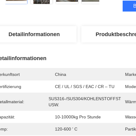
B
Detailinformationen
Produktbeschr
etailinformationen
rkunftsort
China
Mark
rtifizierung
CE / UL / SGS / EAC / CR – TU
Mode
SUS316-/SUS304/KOHLENSTOFFSTAHL, 
tallmaterial:
Wärm
USW.
pazität:
10-10000kg Pro Stunde
Wass
emp:
120-600 ' C
Partik