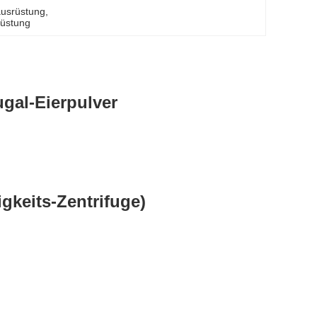
usrüstung
, 
rüstung
gal-Eierpulver
keits-Zentrifuge)