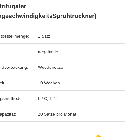
trifugaler
geschwindigkeitsSprühtrockner)
tbestellmenge:
1 Satz
negotiable
rdverpackung:
Woodencase
eit:
10 Wochen
ngsmethode:
L / C, T / T
apazität:
20 Sätze pro Monat