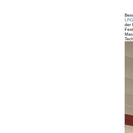
Besc
LPG-
der 
Fest
Mass
Tech