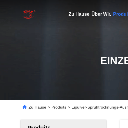
Zu Hause
Über Wir.
Produi
EINZ
Zu Hause
>
Produits
>
Eipulver-Sprühtrocknungs-Ausr
Produits