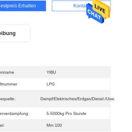
estpreis Erhalten
Kontakt
eibung
enname
YIBU
llnummer
LPG
equelle:
Dampf/elektrisches/Erdgas/Diesel-/usw.
erverdampfung:
5-5000kg Pro Stunde
el:
Μm 100