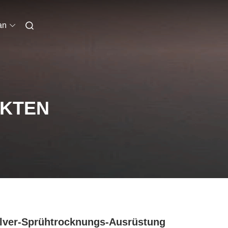
an
UKTEN
lver-Sprühtrocknungs-Ausrüstung