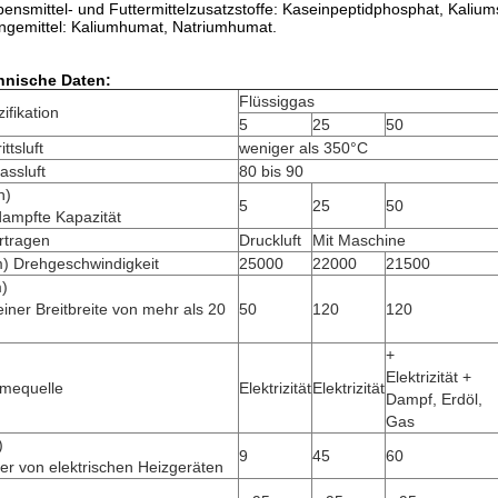
ensmittel- und Futtermittelzusatzstoffe: Kaseinpeptidphosphat, Kaliu
gemittel: Kaliumhumat, Natriumhumat.
hnische Daten:
Flüssiggas
ifikation
5
25
50
ittsluft
weniger als 350°C
assluft
80 bis 90
h)
5
25
50
dampfte Kapazität
rtragen
Druckluft
Mit Maschine
m) Drehgeschwindigkeit
25000
22000
21500
)
einer Breitbreite von mehr als 20
50
120
120
+
Elektrizität +
mequelle
Elektrizität
Elektrizität
Dampf, Erdöl,
Gas
)
9
45
60
er von elektrischen Heizgeräten