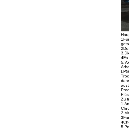
Hau
1Für
getr
2Der
3.Di
4Es 
5.Vo
Arbe
LPG-
Troc
dann
aust
Prod
Flüs
Zu t
1.An
Chro
2.Ma
3Far
4Che
5.Pe