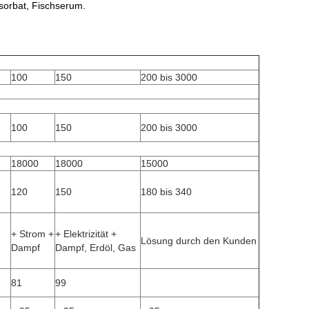
msorbat, Fischserum.
100
150
200 bis 3000
100
150
200 bis 3000
18000
18000
15000
120
150
180 bis 340
+ Strom +
+ Elektrizität +
Lösung durch den Kunden
Dampf
Dampf, Erdöl, Gas
81
99