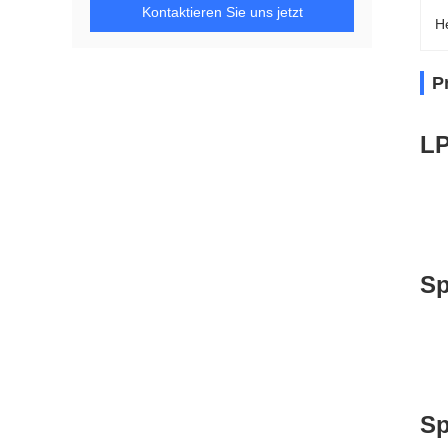
Kontaktieren Sie uns jetzt
H
P
LP
Sp
Sp