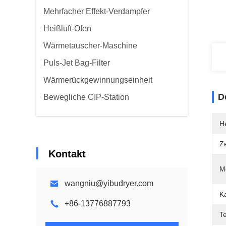
Mehrfacher Effekt-Verdampfer
Heißluft-Ofen
Wärmetauscher-Maschine
Puls-Jet Bag-Filter
Wärmerückgewinnungseinheit
D
Bewegliche CIP-Station
He
Ze
Kontakt
Me
wangniu@yibudryer.com
Ka
+86-13776887793
T