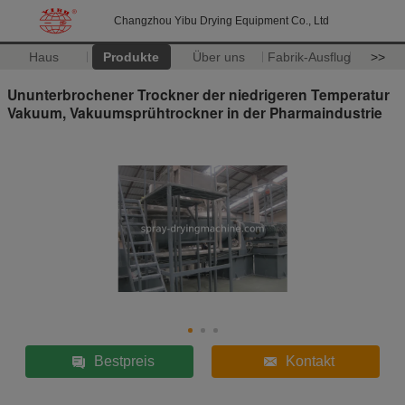
Changzhou Yibu Drying Equipment Co., Ltd
Haus
Produkte
Über uns
Fabrik-Ausflug
>>
Ununterbrochener Trockner der niedrigeren Temperatur
Vakuum, Vakuumsprühtrockner in der Pharmaindustrie
Bestpreis
Kontakt