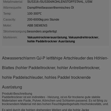
Metallmaterial:
SUS316-/SUS304/KOHLENSTOFFSTAHL, USW.
Wärmequelle:
Dampf/Heißwasser/thermisches Öl
Temp:
100-300℃
Caoacity:
200-6000kg pro Stunde
Motor:
ABB SIEMENS
Stromversorgung:
besonders angefertigt
Vakuumtrocknerausrüstung
Vakuumdrehtrockner
Markieren:
,
,
hohle Paddeltrockner Ausrüstung
Abwasserschlamm QJ-P leitfähige Artschleuder des Höhlen-
Blattes (hohler Paddeltrockner, hohler Antreibertrockner,
hohle Paddelschleuder, hohles Paddel trocknende
Ausrüstung
Produkt-Beschreibung
Paddeltrockner ist ein indirektes - Heizung, ist es für trockene gute stabile
Materialien wie Paste, Pulver, Körnchen und Schlamm passend. Es ist fähig zu
trocknendem Material mit des hohen Feuchtigkeitsgehalts Hochviskositäts, und.
Es wird durch die hohlen drehenden Wellen und die hohle Jacke