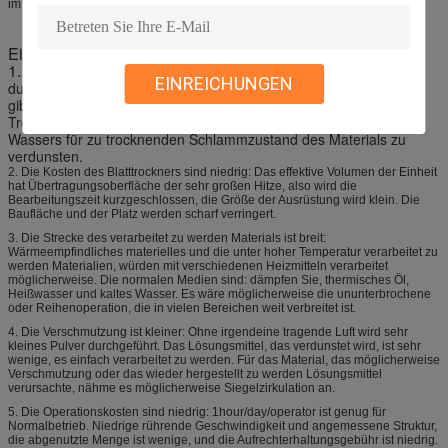
im Staubkollektor behandelt. Abluft wird gelüftet.
Eigenschaften
1.
Der Wärmeverbrauch des Blattes ist niedrig: Keine Hitze
EINREICHUNGEN
durchgeführt auf dem Luftweg wegen der indirekten Heizung; es
gibt keine Wärmedämmungsschicht mit der Außenwand des
Trockners. Er verbraucht 1,2 Kilogramm Dampf, um 1kg des
Wassers für zu trocknenden Schlammzustand des Materials zu
verdunsten.
2. Die Kosten des Blatttrockners sind niedrig: Das effektive Volumen der Einheit
hat Übertragungsoberfläche der sehr großen Hitze, also wird die
Bearbeitungszeit kurzgeschlossen, die Größe der Ausrüstung wird klein. Die
Baufläche und der Platz werden scharf verringert.
3. Die Strecke des verarbeitet zu werden Materials ist breit:
Wärmeempfindliches materielles und die unter hoher Temperatur verarbeitet zu
werden Materialien, würden mit verschiedenen Heizmitteln verarbeitet
möglicherweise. Die normalen Medien sind: dämpfen Sie, thermisches Öl,
Heißwasser und kaltes Wasser. Es wäre möglicherweise die ununterbrochene
oder Reihenoperation, die in vielen Bereichen weit verbreitet ist.
4. Die Verschmutzung ist kleiner: Ohne irgendeine tragende Luft wird sehr
kleines Pulver durchgeführt. Das Lösungsmittel, das verdunstet wird, ist sehr
wenige, es einfach verarbeitet zu werden. Für das Material, das möglicherweise
Verschmutzung oder das wieder hergestellt zu werden Lösungsmittel
verursachte, nähme es möglicherweise Siegelzirkulation an.
5. Die Operationskosten sind niedrig: 1hour/day/operator ist genug für
Normalbetrieb. Niedrige rührende Geschwindigkeit und angemessene Struktur,
die abgenutzte Menge ist wenige, und die Aufrechterhaltungsgebühr ist niedrig.