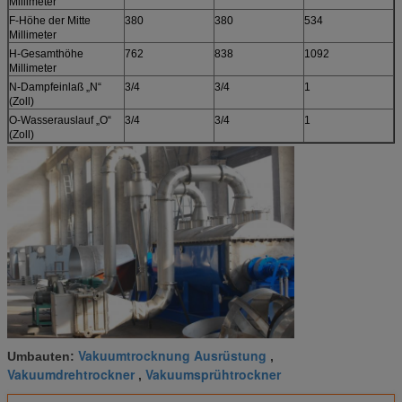
Millimeter
F-Höhe der Mitte
380
380
534
6
Millimeter
H-Gesamthöhe
762
838
1092
1
Millimeter
N-Dampfeinlaß „N“
3/4
3/4
1
1
(Zoll)
O-Wasserauslauf „O“
3/4
3/4
1
1
(Zoll)
Vakuumtrocknung Ausrüstung
Umbauten:
,
Vakuumdrehtrockner
Vakuumsprühtrockner
,