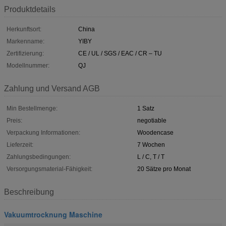
Produktdetails
Herkunftsort:
China
Markenname:
YIBY
Zertifizierung:
CE / UL / SGS / EAC / CR – TU
Modellnummer:
QJ
Zahlung und Versand AGB
Min Bestellmenge:
1 Satz
Preis:
negotiable
Verpackung Informationen:
Woodencase
Lieferzeit:
7 Wochen
Zahlungsbedingungen:
L / C, T / T
Versorgungsmaterial-Fähigkeit:
20 Sätze pro Monat
Beschreibung
Vakuumtrocknung Maschine