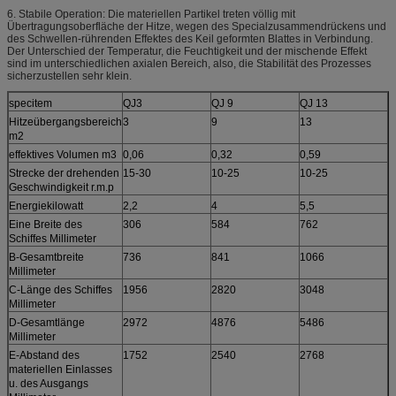
6. Stabile Operation: Die materiellen Partikel treten völlig mit
Übertragungsoberfläche der Hitze, wegen des Specialzusammendrückens und
des Schwellen-rührenden Effektes des Keil geformten Blattes in Verbindung.
Der Unterschied der Temperatur, die Feuchtigkeit und der mischende Effekt
sind im unterschiedlichen axialen Bereich, also, die Stabilität des Prozesses
sicherzustellen sehr klein.
specitem
QJ3
QJ 9
QJ 13
Q
Hitzeübergangsbereich
3
9
13
1
m2
effektives Volumen m3
0,06
0,32
0,59
1
Strecke der drehenden
15-30
10-25
10-25
1
Geschwindigkeit r.m.p
Energiekilowatt
2,2
4
5,5
7
Eine Breite des
306
584
762
9
Schiffes Millimeter
B-Gesamtbreite
736
841
1066
1
Millimeter
C-Länge des Schiffes
1956
2820
3048
3
Millimeter
D-Gesamtlänge
2972
4876
5486
5
Millimeter
E-Abstand des
1752
2540
2768
3
materiellen Einlasses
u. des Ausgangs