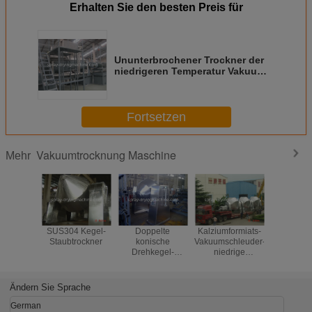
Erhalten Sie den besten Preis für
Ununterbrochener Trockner der
niedrigeren Temperatur Vakuum,
Vakuumsprühtrockner in der
Pharmaindustrie
Fortsetzen
Vakuumtrocknung Maschine
Mehr
SUS304 Kegel-
Doppelte
Kalziumformiats-
Lithium-
Staubtrockner
konische
Vakuumschleuder-
Phosphatm
Drehkegel-
niedrige
Vakuumtr
Vakuumtrockner-
Temperatur
Ausrüst
Maschine für
SS304 SS316
thermisc
chemische
Heiz
Ändern Sie Sprache
Industrie-
Natriumdithionit
German