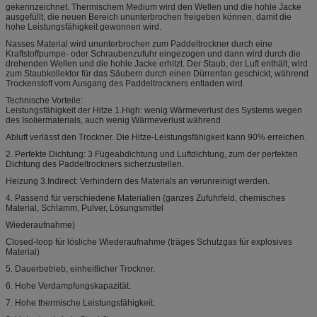
gekennzeichnet. Thermischem Medium wird den Wellen und die hohle Jacke
ausgefüllt, die neuen Bereich ununterbrochen freigeben können, damit die
hohe Leistungsfähigkeit gewonnen wird.
Nasses Material wird ununterbrochen zum Paddeltrockner durch eine
Kraftstoffpumpe- oder Schraubenzufuhr eingezogen und dann wird durch die
drehenden Wellen und die hohle Jacke erhitzt. Der Staub, der Luft enthält, wird
zum Staubkollektor für das Säubern durch einen Dürrenfan geschickt, während
Trockenstoff vom Ausgang des Paddeltrockners entladen wird.
Technische Vorteile:
Leistungsfähigkeit der Hitze 1.High: wenig Wärmeverlust des Systems wegen
des Isoliermaterials, auch wenig Wärmeverlust während
Abluft verlässt den Trockner. Die Hitze-Leistungsfähigkeit kann 90% erreichen.
2. Perfekte Dichtung: 3 Fügeabdichtung und Luftdichtung, zum der perfekten
Dichtung des Paddeltrockners sicherzustellen.
Heizung 3.Indirect: Verhindern des Materials an verunreinigt werden.
4. Passend für verschiedene Materialien (ganzes Zufuhrfeld, chemisches
Material, Schlamm, Pulver, Lösungsmittel
Wiederaufnahme)
Closed-loop für lösliche Wiederaufnahme (träges Schutzgas für explosives
Material)
5. Dauerbetrieb, einheitlicher Trockner.
6. Hohe Verdampfungskapazität.
7. Hohe thermische Leistungsfähigkeit.