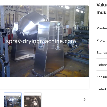
Vaku
Indu
Mindes
Preis:
Standa
Lieferz
Zahlu
Lieferk