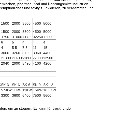
emischen, pharmceutical und Nahrungsmittelindustrien.
meempfindliches und toxity zu oxidieren, zu verdampfen und
.
1500
2000
3500
4500
5000
1500
2000
3500
4500
5000
≤750
≤1000
≤1750
≤2250
≤2500
6
5
4
4
4
4
5,5
7,5
11
15
3060
3260
3760
3960
4400
x1300
x1400
x1800
x2000
x2500
2940
2990
3490
4100
4200
5
SK-3
SK-6
SK-6
SK-9
SK-12
5.5KW
11KW
11KW
15KW
18.5KW
3300
3600
6400
7500
8600
den, um zu steuern. Es kann für trocknende