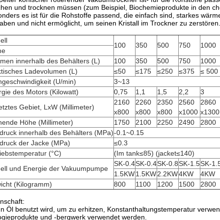
hen und trocknen müssen (zum Beispiel, Biochemieprodukte in den ch
nders es ist für die Rohstoffe passend, die einfach sind, starkes wär
aben und nicht ermöglicht, um seinen Kristall im Trockner zu zerstören
ell
100
350
500
750
1000
me
men innerhalb des Behälters (L)
100
350
500
750
1000
ktisches Ladevolumen (L)
≤50
≤175
≤250
≤375
≤ 500
geschwindigkeit (U/min)
3~13
gie des Motors (Kilowatt)
0,75
1,1
1,5
2,2
3
2160
2260
2350
2560
2860
tztes Gebiet, LxW (Millimeter)
x800
x800
x800
x1000
x1300
hende Höhe (Millimeter)
1750
2100
2250
2490
2800
druck innerhalb des Behälters (MPa)
-0.1~0.15
fdruck der Jacke (MPa)
≤0.3
iebstemperatur (°C)
(Im tank≤85) (jacket≤140)
SK-0.4
SK-0.4
SK-0.8
SK-1.5
SK-1.
ell und Energie der Vakuumpumpe
1.5KW
1.5KW
2.2KW
4KW
4KW
icht (Kilogramm)
800
1100
1200
1500
2800
nschaft:
 Öl benutzt wird, um zu erhitzen, Konstanthaltungstemperatur verwen
ogieprodukte und -bergwerk verwendet werden.