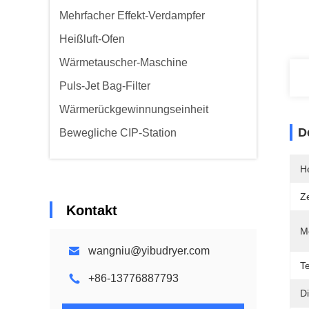
Mehrfacher Effekt-Verdampfer
Heißluft-Ofen
Wärmetauscher-Maschine
Puls-Jet Bag-Filter
Wärmerückgewinnungseinheit
D
Bewegliche CIP-Station
He
Ze
Kontakt
Me
wangniu@yibudryer.com
T
+86-13776887793
Di