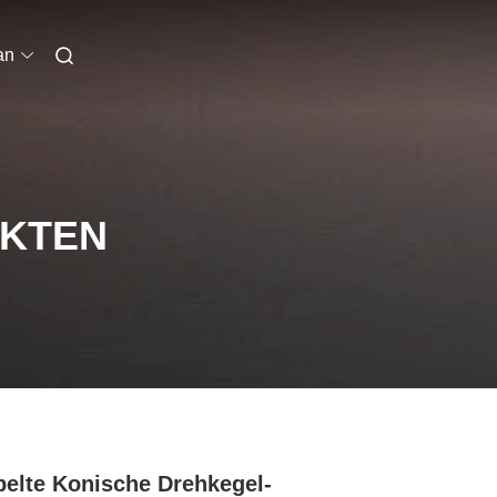
an
UKTEN
elte Konische Drehkegel-