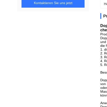
Kontaktieren Sie uns jetzt
H
P
Dop
che
Pro
Dopp
und 
die 
1. d
2. R
3. R
4. R
5. R
Bes
Dopp
von 
oder
Masc
könn
Anw
Dopp