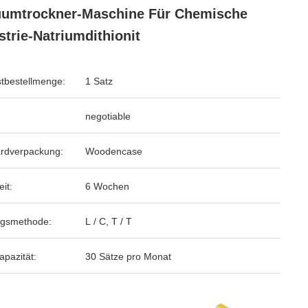
umtrockner-Maschine Für Chemische
strie-Natriumdithionit
tbestellmenge:
1 Satz
negotiable
rdverpackung:
Woodencase
eit:
6 Wochen
ngsmethode:
L / C, T / T
apazität:
30 Sätze pro Monat