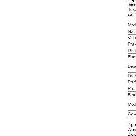
misc
Beso
zu h
Mod
Na
Volu
Pra
Dreh
Ener
Bese
Dre
Prüf
Prü
Betr
Mod
Gew
Eige
Wenn
Biol