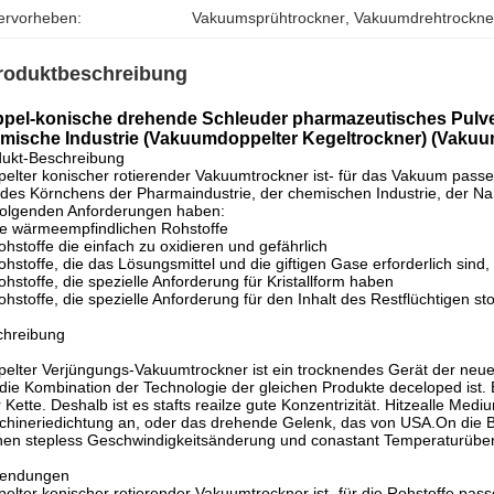
ervorheben:
Vakuumsprühtrockner
, 
Vakuumdrehtrockne
roduktbeschreibung
pel-konische drehende Schleuder pharmazeutisches Pulve
mische Industrie (Vakuumdoppelter Kegeltrockner) (Vaku
dukt-Beschreibung
elter konischer rotierender Vakuumtrockner ist- für das Vakuum pass
des Körnchens der Pharmaindustrie, der chemischen Industrie, der Nahr
folgenden Anforderungen haben:
ie wärmeempfindlichen Rohstoffe
ohstoffe die einfach zu oxidieren und gefährlich
ohstoffe, die das Lösungsmittel und die giftigen Gase erforderlich sind,
ohstoffe, die spezielle Anforderung für Kristallform haben
ohstoffe, die spezielle Anforderung für den Inhalt des Restflüchtigen st
chreibung
elter Verjüngungs-Vakuumtrockner ist ein trocknendes Gerät der neue
die Kombination der Technologie der gleichen Produkte deceloped ist. 
 Kette. Deshalb ist es stafts reailze gute Konzentrizität. Hitzealle M
hineriedichtung an, oder das drehende Gelenk, das von USA.On die B
en stepless Geschwindigkeitsänderung und conastant Temperaturübe
endungen
elter konischer rotierender Vakuumtrockner ist- für die Rohstoffe pass