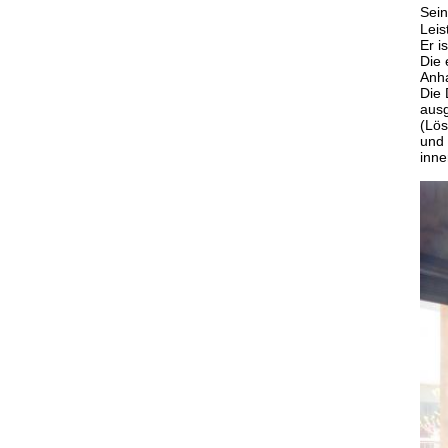
Sein
Leis
Er i
Die 
Anha
Die 
ausg
(Lös
und 
inne