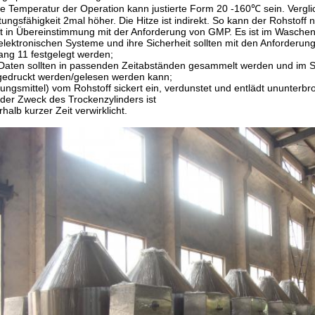
e Temperatur der Operation kann justierte Form 20 -160℃ sein. Verglic
tungsfähigkeit 2mal höher. Die Hitze ist indirekt. So kann der Rohstoff 
st in Übereinstimmung mit der Anforderung von GMP. Es ist im Waschen
elektronischen Systeme und ihre Sicherheit sollten mit den Anforderu
ng 11 festgelegt werden;
Daten sollten in passenden Zeitabständen gesammelt werden und im S
edruckt werden/gelesen werden kann;
ungsmittel) vom Rohstoff sickert ein, verdunstet und entlädt ununterb
der Zweck des Trockenzylinders ist
rhalb kurzer Zeit verwirklicht.