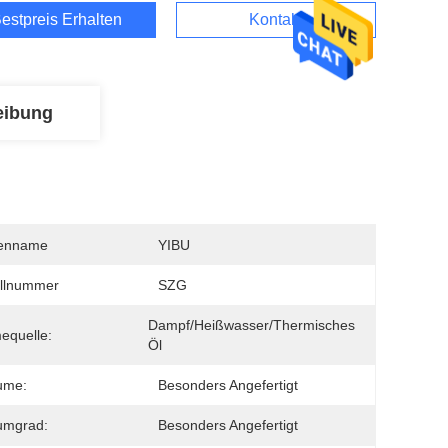
estpreis Erhalten
Kontakt
eibung
enname
YIBU
llnummer
SZG
Dampf/Heißwasser/thermisches 
equelle:
Öl
ume:
Besonders Angefertigt
umgrad:
Besonders Angefertigt