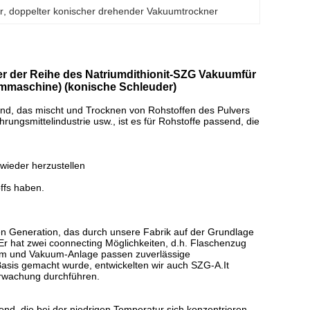
r
, 
doppelter konischer drehender Vakuumtrockner
r der Reihe des Natriumdithionit-SZG Vakuumfür
ummaschine) (konische Schleuder)
end, das mischt und Trocknen von Rohstoffen des Pulvers
ungsmittelindustrie usw., ist es für Rohstoffe passend, die
 wieder herzustellen
offs haben.
n Generation, das durch unsere Fabrik auf der Grundlage
Er hat zwei coonnecting Möglichkeiten, d.h. Flaschenzug
edium und Vakuum-Anlage passen zuverlässige
asis gemacht wurde, entwickelten wir auch SZG-A.It
rwachung durchführen.
end, die bei der niedrigen Temperatur sich konzentrieren,