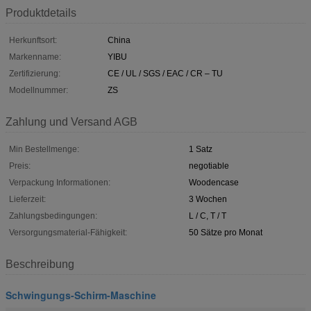
Produktdetails
Herkunftsort:
China
Markenname:
YIBU
Zertifizierung:
CE / UL / SGS / EAC / CR – TU
Modellnummer:
ZS
Zahlung und Versand AGB
Min Bestellmenge:
1 Satz
Preis:
negotiable
Verpackung Informationen:
Woodencase
Lieferzeit:
3 Wochen
Zahlungsbedingungen:
L / C, T / T
Versorgungsmaterial-Fähigkeit:
50 Sätze pro Monat
Beschreibung
Schwingungs-Schirm-Maschine