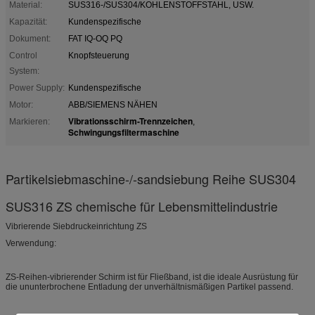
Material:
SUS316-/SUS304/KOHLENSTOFFSTAHL, USW.
Kapazität:
Kundenspezifische
Dokument:
FAT IQ-OQ PQ
Control
Knopfsteuerung
System:
Power Supply:
Kundenspezifische
Motor:
ABB/SIEMENS NÄHEN
Vibrationsschirm-Trennzeichen
Markieren:
,
Schwingungsfiltermaschine
Partikelsiebmaschine-/-sandsiebung Reihe SUS304
SUS316 ZS chemische für Lebensmittelindustrie
Vibrierende Siebdruckeinrichtung ZS
Verwendung:
ZS-Reihen-vibrierender Schirm ist für Fließband, ist die ideale Ausrüstung für
die ununterbrochene Entladung der unverhältnismäßigen Partikel passend.