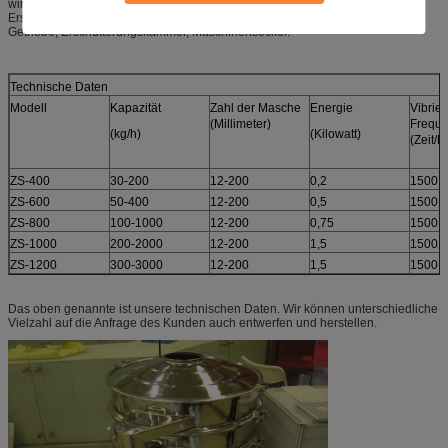
wird verwendet, um die großen Partikel ununterbrochen auszusortieren.
Erschütterungssiebdruckeinrichtung enthält: Siebdruckeinrichtungskasten,
Getriebe, Erschütterungskammer, Maschinensockel.
Technische Daten
Modell
Kapazität
Zahl der Masche
Energie
Vibrie
(Millimeter)
Frequ
(kg/h)
(Kilowatt)
(Zeit/M
ZS-400
30-200
12-200
0,2
1500
ZS-600
50-400
12-200
0,5
1500
ZS-800
100-1000
12-200
0,75
1500
ZS-1000
200-2000
12-200
1,5
1500
ZS-1200
300-3000
12-200
1,5
1500
Das oben genannte ist unsere technischen Daten. Wir können unterschiedliche
Vielzahl auf die Anfrage des Kunden auch entwerfen und herstellen.