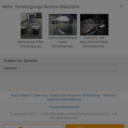
Schwingungs-Schirm-Maschine
Mehr
Runde
Nahrungsmittelpartikel-
Gewürze, die
Explosions
vibrierende Filter-
runde
Maschinerie/Vibrationssand-
vibrier
Schwingungs-
Schwingungs-
Siebmaschine-
Schir
Schirm-Maschine
Schirm-
Knopf-Steuerung
Trennze
für das Trennen
Maschine/Erschütterungs-
verarbeiten
multi Sc
von Partikel und
Filter für
Kreishoch
Ändern Sie Sprache
von Pulver
Lebensmittelindustrie
Suggar
German
Nach Hause
|
Über uns
|
Treten Sie mit uns in Verbindung
|
Sitemap
|
Datenschutzerklärung
Tischplattenansicht
Copyright © 2017 - 2026 Changzhou Yibu Drying Equipment Co., Ltd.
All rights reserved.