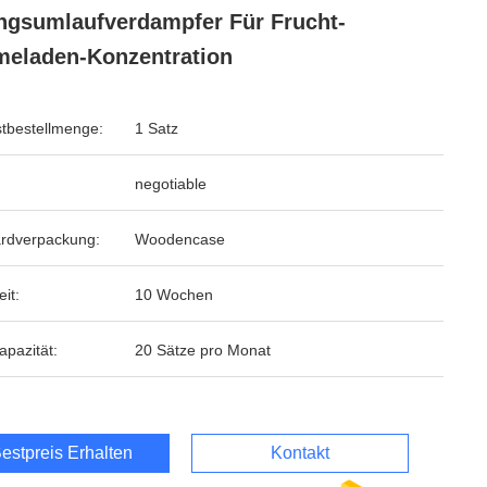
gsumlaufverdampfer Für Frucht-
eladen-Konzentration
tbestellmenge:
1 Satz
negotiable
rdverpackung:
Woodencase
eit:
10 Wochen
apazität:
20 Sätze pro Monat
estpreis Erhalten
Kontakt