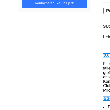
Kontaktieren Sie uns jetzt
P
SUS
Leb
KU
Fil
fall
gro
er 
Kon
Glu
Milc
PR
D