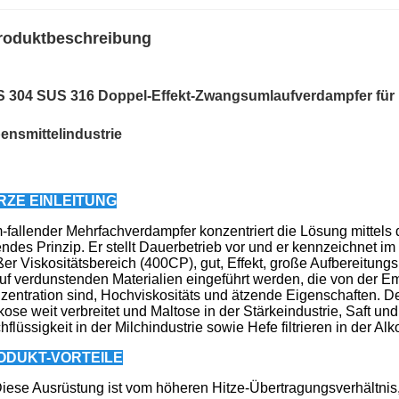
roduktbeschreibung
 304 SUS 316 Doppel-Effekt-Zwangsumlaufverdampfer für 
ensmittelindustrie
RZE EINLEITUNG
m-fallender Mehrfachverdampfer konzentriert die Lösung mittel
endes Prinzip. Er stellt Dauerbetrieb vor und er kennzeichnet im
ßer Viskositätsbereich (400CP), gut, Effekt, große Aufbereitungs
auf verdunstenden Materialien eingeführt werden, die von der Em
zentration sind, Hochviskositäts und ätzende Eigenschaften. De
kose weit verbreitet und Maltose in der Stärkeindustrie, Saft un
hflüssigkeit in der Milchindustrie sowie Hefe filtrieren in der Alk
ODUKT-VORTEILE
iese Ausrüstung ist vom höheren Hitze-Übertragungsverhältnis, a