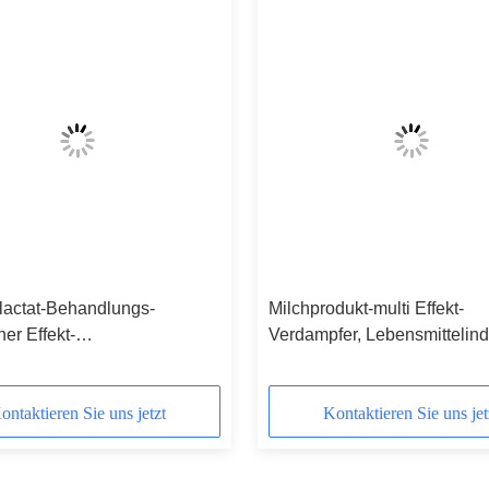
lactat-Behandlungs-
Milchprodukt-multi Effekt-
er Effekt-
Verdampfer, Lebensmittelind
ichtverdampfer 10kg -
langes Rohr-vertikaler Verd
ät 5000kg
ontaktieren Sie uns jetzt
Kontaktieren Sie uns jet