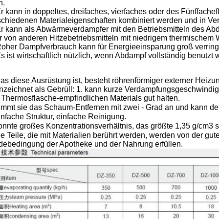
n.
r kann in doppeltes, dreifaches, vierfaches oder des Fünffach
schiedenen Materialeigenschaften kombiniert werden und in Ve
r kann als Abwärmeverdampfer mit den Betriebsmitteln des Ab
r von anderen Hitzebetriebsmitteln mit niedrigem thermische
oher Dampfverbrauch kann für Energieeinsparung groß verring
s ist wirtschaftlich nützlich, wenn Abdampf vollständig benutz
das diese Ausrüstung ist, besteht röhrenförmiger externer Hei
nzeichnet als Gebrüll: 1. kann kurze Verdampfungsgeschwindig
 Thermosflasche-empfindlichen Materials gut halten.
immt sie das Schaum-Entfernen mit zwei - Grad an und kann den 
infache Struktur, einfache Reinigung.
onnte großes Konzentrationsverhältnis, das größte 1,35 g/cm3 s
ie Teile, die mit Materialien berührt werden, werden von der gut
debedingung der Apotheke und der Nahrung erfüllen.