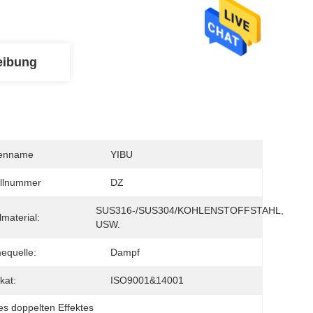
eibung
enname
YIBU
llnummer
DZ
SUS316-/SUS304/KOHLENSTOFFSTAHL, 
lmaterial:
USW.
equelle:
Dampf
ikat:
ISO9001&14001
s doppelten Effektes