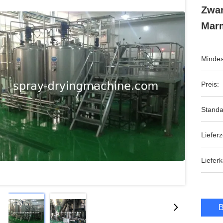
Zwan
Marm
Mindes
Preis:
Standa
Lieferz
Lieferk
B