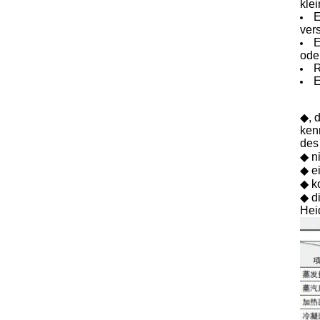
klei
E
ver
E
ode
R
E
◆, 
ken
des
◆ n
◆ e
◆ k
◆ d
Hei