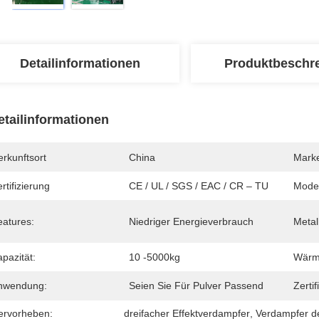
Detailinformationen
Produktbeschr
etailinformationen
rkunftsort
China
Mark
rtifizierung
CE / UL / SGS / EAC / CR – TU
Mode
eatures:
Niedriger Energieverbrauch
Metal
pazität:
10 -5000kg
Wärm
nwendung:
Seien Sie Für Pulver Passend
Zertif
ervorheben:
dreifacher Effektverdampfer
, 
Verdampfer de